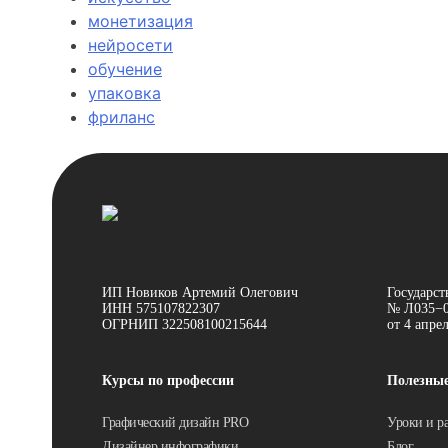
монетизация
нейросети
обучение
упаковка
фриланс
ИП Новиков Артемий Олегович
Государст
ИНН 575107822307
№ Л035−0
ОГРНИП 322508100215644
от 4 апре
Курсы по профессии
Полезны
Графический дизайн PRO
Уроки и р
Дизайнер инфографики
Блог