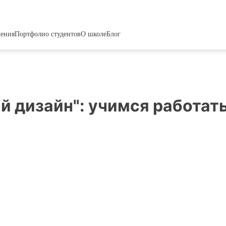
чения
Портфолио студентов
О школе
Блог
й дизайн":
учимся работать