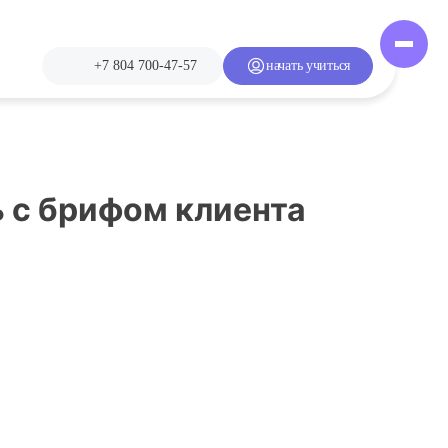
+7 804 700-47-57
начать учиться
 с брифом клиента