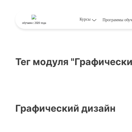
Курсы
Программы обу
обучаем
с 2020 года
Тег модуля "Графически
Графический дизайн