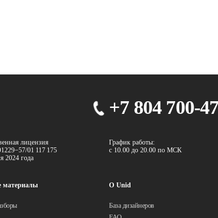
+7 804 700-4
венная лицензия
График работы:
1229−57/01 117 175
с 10.00 до 20.00 по МСК
ля 2024 года
е материалы
О Unid
азборы
База дизайнеров
FAQ