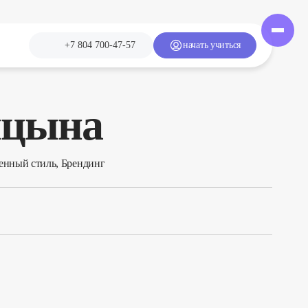
+7 804 700-47-57
начать учиться
ицына
енный стиль, Брендинг