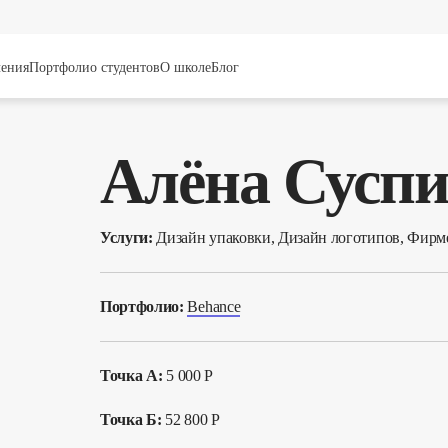
чения
Портфолио студентов
О школе
Блог
Алёна Сусп
Услуги:
Дизайн упаковки, Дизайн логотипов, Фирм
Портфолио:
Behance
Точка А:
5
000 Р
Точка Б:
52 800 Р