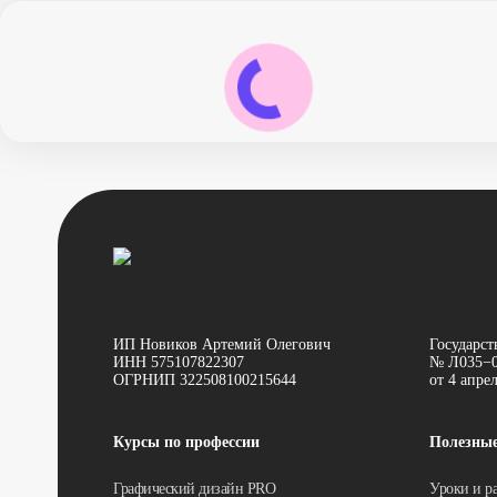
ИП Новиков Артемий Олегович
Государст
ИНН 575107822307
№ Л035−0
ОГРНИП 322508100215644
от 4 апре
Курсы по профессии
Полезны
Графический дизайн PRO
Уроки и р