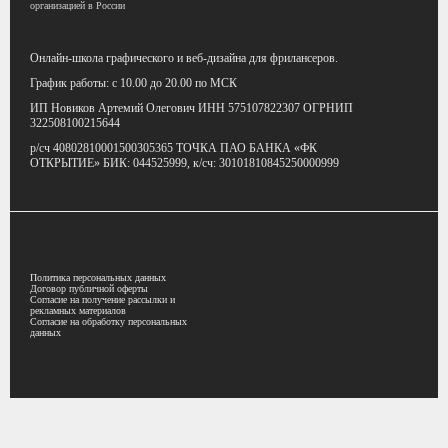
организацией в России
Онлайн-школа графического
и веб-дизайна для фрилансеров.
График работы:
с 10.00 до 20.00 по МСК
ИП Новиков Артемий Олегович
ИНН 575107822307
ОГРНИП
322508100215644
р/сч 40802810001500305365
ТОЧКА ПАО БАНКА «ФК
ОТКРЫТИЕ»
БИК: 044525999,
к/сч: 30101810845250000999
Политика персональных данных
Договор публичной оферты
Согласие на получение рассылки и
рекламных материалов
Согласие на обработку персональных
данных