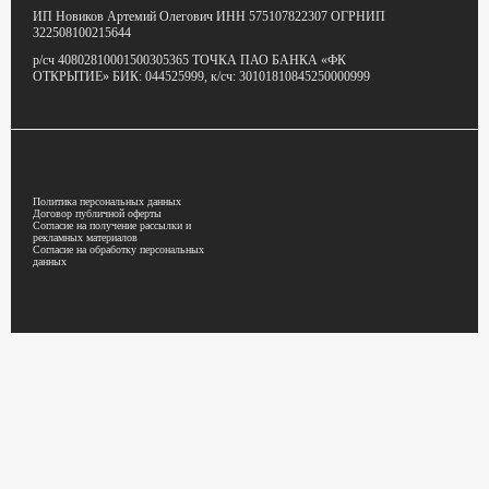
ИП Новиков Артемий Олегович
ИНН 575107822307
ОГРНИП
322508100215644
р/сч 40802810001500305365
ТОЧКА ПАО БАНКА «ФК
ОТКРЫТИЕ»
БИК: 044525999,
к/сч: 30101810845250000999
Политика персональных данных
Договор публичной оферты
Согласие на получение рассылки и
рекламных материалов
Согласие на обработку персональных
данных