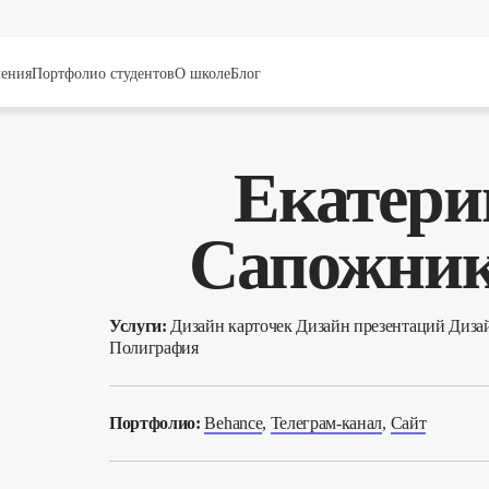
чения
Портфолио студентов
О школе
Блог
Екатери
Сапожник
Услуги:
Дизайн карточек Дизайн презентаций Диза
Полиграфия
Портфолио:
Behance
,
Телеграм-канал
,
Сайт