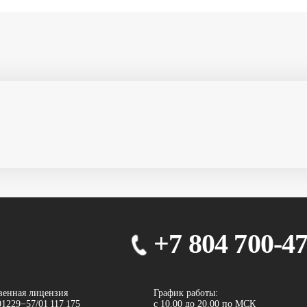
+7 804 700-4
венная лицензия
График работы:
1229−57/01 117 175
с 10.00 до 20.00 по МСК