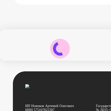
ИП Новиков Артемий Олегович
Государст
ИНН 575107822307
№ Л035−0