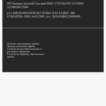
ИП Новиков Артемий Олегович
ИНН 575107822307
ОГРНИП
322508100215644
р/сч 40802810001500305365
ТОЧКА ПАО БАНКА «ФК
ОТКРЫТИЕ»
БИК: 044525999,
к/сч: 30101810845250000999
Политика персональных данных
Договор публичной оферты
Согласие на получение рассылки и
рекламных материалов
Согласие на обработку персональных
данных