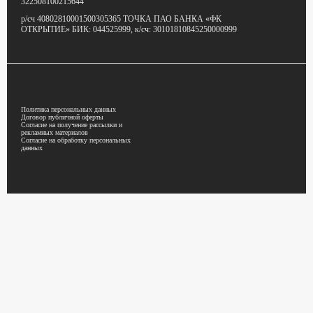
322508100215644
р/сч 40802810001500305365
ТОЧКА ПАО БАНКА «ФК
ОТКРЫТИЕ»
БИК: 044525999,
к/сч: 30101810845250000999
Политика персональных данных
Договор публичной оферты
Согласие на получение рассылки и
рекламных материалов
Согласие на обработку персональных
данных