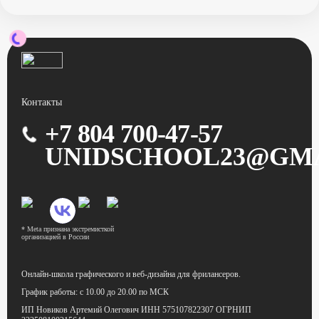
Контакты
+7 804 700-47-57
UNIDSCHOOL23@GM
* Meta признана экстремисткой
организацией в России
Онлайн-школа графического
и веб-дизайна для фрилансеров.
График работы:
с 10.00 до 20.00 по МСК
ИП Новиков Артемий Олегович
ИНН 575107822307
ОГРНИП