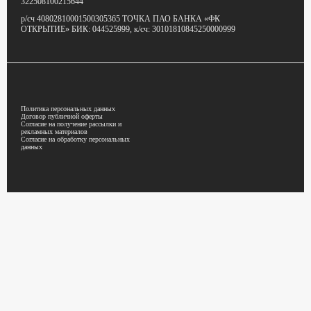
322508100215644
р/сч 40802810001500305365
ТОЧКА ПАО БАНКА «ФК
ОТКРЫТИЕ»
БИК: 044525999,
к/сч: 30101810845250000999
Политика персональных данных
Договор публичной оферты
Согласие на получение рассылки и
рекламных материалов
Согласие на обработку персональных
данных