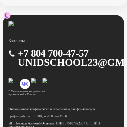
Контакты
+7 804 700-47-57
UNIDSCHOOL23@GM
* Meta признана экстремисткой
организацией в России
Онлайн-школа графического
и веб-дизайна для фрилансеров.
График работы:
с 10.00 до 20.00 по МСК
ИП Новиков Артемий Олегович
ИНН 575107822307
ОГРНИП