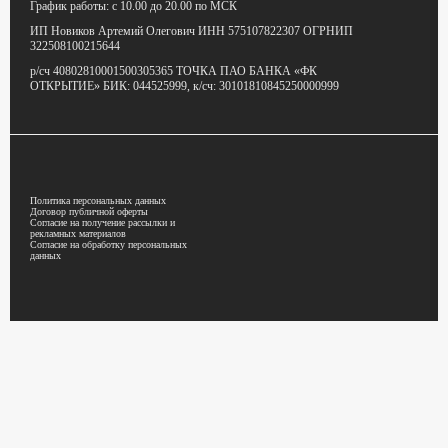
График работы:
с 10.00 до 20.00 по МСК
ИП Новиков Артемий Олегович
ИНН 575107822307
ОГРНИП
322508100215644
р/сч 40802810001500305365
ТОЧКА ПАО БАНКА «ФК
ОТКРЫТИЕ»
БИК: 044525999,
к/сч: 30101810845250000999
Политика персональных данных
Договор публичной оферты
Согласие на получение рассылки и
рекламных материалов
Согласие на обработку персональных
данных