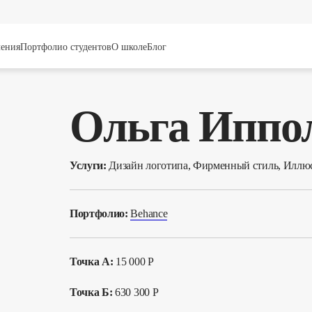
чения
Портфолио студентов
О школе
Блог
Ольга Иппо
Услуги:
Дизайн логотипа, Фирменный стиль, Иллю
Портфолио:
Behance
Точка А:
15 000 Р
Точка Б:
630 300 Р