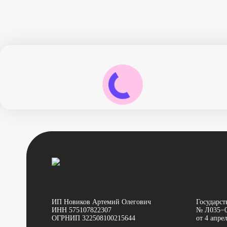
ИП Новиков Артемий Олегович
Государст
ИНН 575107822307
№ Л035−0
ОГРНИП 322508100215644
от 4 апре