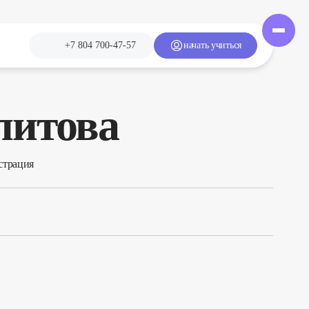
+7 804 700-47-57
начать учиться
литова
страция