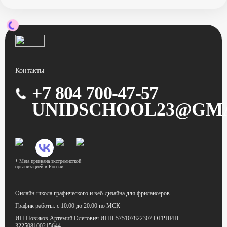
Контакты
+7 804 700-47-57
UNIDSCHOOL23@GM
* Meta признана экстремисткой
организацией в России
Онлайн-школа графического
и веб-дизайна для фрилансеров.
График работы:
с 10.00 до 20.00 по МСК
ИП Новиков Артемий Олегович
ИНН 575107822307
ОГРНИП
322508100215644