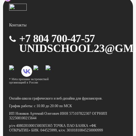
Контакты
+7 804 700-47-57
UNIDSCHOOL23@GM
* Meta признана экстремисткой
организацией в России
Онлайн-школа графического
и веб-дизайна для фрилансеров.
График работы:
с 10.00 до 20.00 по МСК
ИП Новиков Артемий Олегович
ИНН 575107822307
ОГРНИП
322508100215644
р/сч 40802810001500305365
ТОЧКА ПАО БАНКА «ФК
ОТКРЫТИЕ»
БИК: 044525999,
к/сч: 30101810845250000999