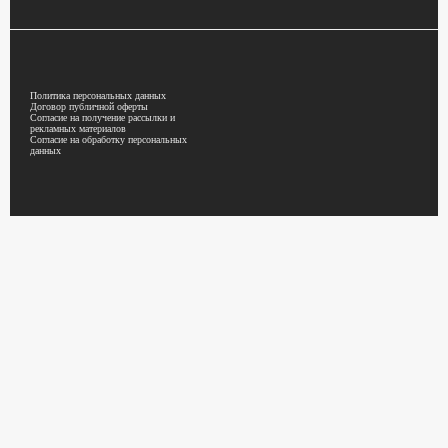
Политика персональных данных
Договор публичной оферты
Согласие на получение рассылки и
рекламных материалов
Согласие на обработку персональных
данных