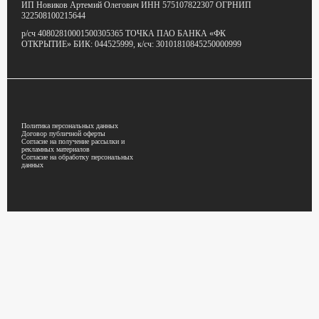
ИП Новиков Артемий Олегович
ИНН 575107822307
ОГРНИП
322508100215644
р/сч 40802810001500305365
ТОЧКА ПАО БАНКА «ФК
ОТКРЫТИЕ»
БИК: 044525999,
к/сч: 30101810845250000999
Политика персональных данных
Договор публичной оферты
Согласие на получение рассылки и
рекламных материалов
Согласие на обработку персональных
данных