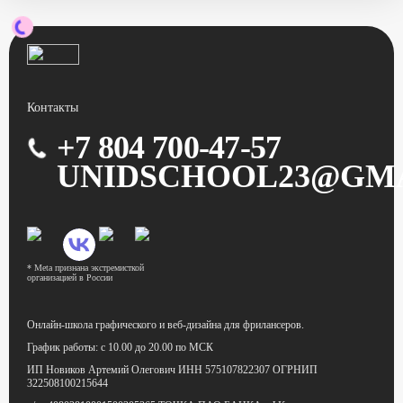
Контакты
+7 804 700-47-57
UNIDSCHOOL23@GM
* Meta признана экстремисткой
организацией в России
Онлайн-школа графического
и веб-дизайна для фрилансеров.
График работы:
с 10.00 до 20.00 по МСК
ИП Новиков Артемий Олегович
ИНН 575107822307
ОГРНИП
322508100215644