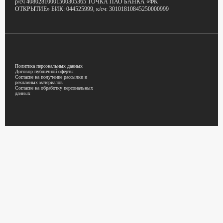
р/сч 40802810001500305365
ТОЧКА ПАО БАНКА «ФК
ОТКРЫТИЕ»
БИК: 044525999,
к/сч: 30101810845250000999
Политика персональных данных
Договор публичной оферты
Согласие на получение рассылки и
рекламных материалов
Согласие на обработку персональных
данных