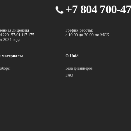
+7 804 700-4
венная лицензия
График работы:
1229−57/01 117 175
с 10.00 до 20.00 по МСК
ля 2024 года
е материалы
О Unid
азборы
База дизайнеров
FAQ