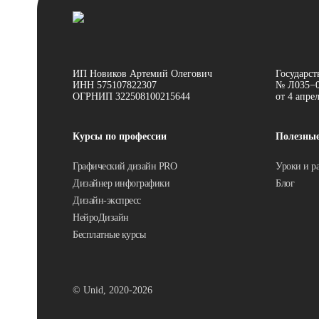
ИП Новиков Артемий Олегович
Государст
ИНН 575107822307
№ Л035−0
ОГРНИП 322508100215644
от 4 апре
Курсы по профессии
Полезны
Графический дизайн PRO
Уроки и р
Дизайнер инфографики
Блог
Дизайн-экспресс
НейроДизайн
Бесплатные курсы
© Unid, 2020-2026