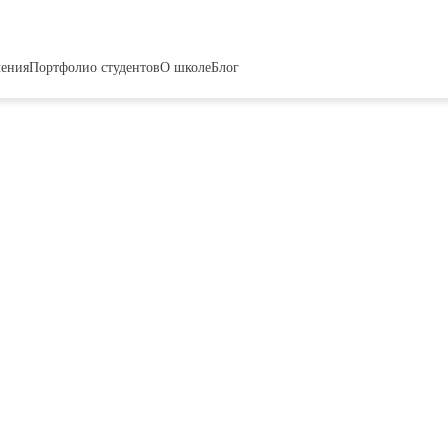
чения
Портфолио студентов
О школе
Блог