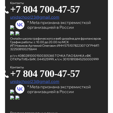
Контакты
+7 804 700-47-57
unidschool23@gmail.com
* Meta признана экстремисткой
организацией в России
Онлайн-школа графического
и веб-дизайна для фрилансеров.
График работы:
с 10.00 до 20.00 по МСК
ИП Новиков Артемий Олегович
ИНН 575107822307
ОГРНИП
322508100215644
р/сч 40802810001500305365
ТОЧКА ПАО БАНКА «ФК
ОТКРЫТИЕ»
БИК: 044525999,
к/сч: 30101810845250000999
Контакты
+7 804 700-47-57
unidschool23@gmail.com
* Meta признана экстремисткой
организацией в России
Политика персональных данных