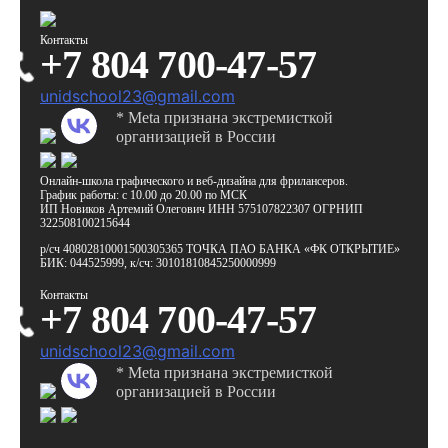
Контакты
+7 804 700-47-57
unidschool23@gmail.com
* Meta признана экстремисткой
организацией в России
Онлайн-школа графического
и веб-дизайна для фрилансеров.
График работы:
с 10.00 до 20.00 по МСК
ИП Новиков Артемий Олегович
ИНН 575107822307
ОГРНИП
322508100215644
р/сч 40802810001500305365
ТОЧКА ПАО БАНКА «ФК ОТКРЫТИЕ»
БИК: 044525999,
к/сч: 30101810845250000999
Контакты
+7 804 700-47-57
unidschool23@gmail.com
* Meta признана экстремисткой
организацией в России