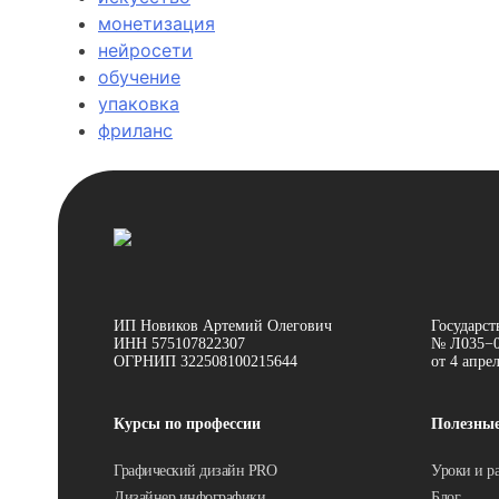
монетизация
нейросети
обучение
упаковка
фриланс
ИП Новиков Артемий Олегович
Государст
ИНН 575107822307
№ Л035−0
ОГРНИП 322508100215644
от 4 апре
Курсы по профессии
Полезны
Графический дизайн PRO
Уроки и р
Дизайнер инфографики
Блог