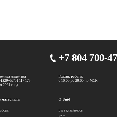
+7 804 700-4
венная лицензия
График работы:
1229−57/01 117 175
с 10.00 до 20.00 по МСК
ля 2024 года
е материалы
О Unid
азборы
База дизайнеров
FAQ