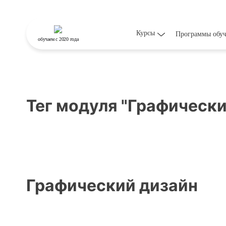
Курсы
Программы обу
обучаем
с 2020 года
Тег модуля "Графически
Графический дизайн