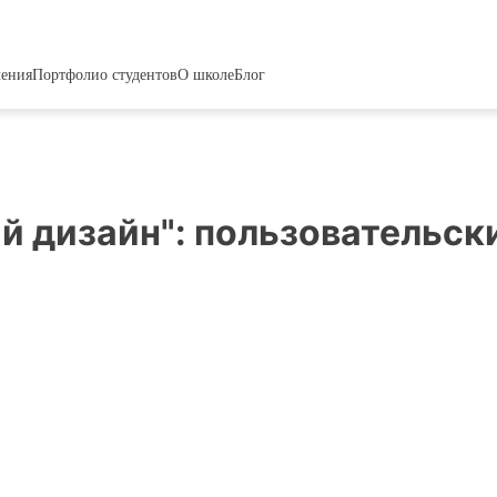
чения
Портфолио студентов
О школе
Блог
й дизайн":
пользовательск