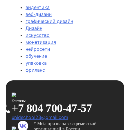
айдентика
веб-дизайн
графический дизайн
Дизайн
искусство
монетизация
нейросети
обучение
упаковка
фриланс
Контакты
+7 804 700-47-57
unidschool23@gmail.com
* Meta признана экстремисткой
организацией в России