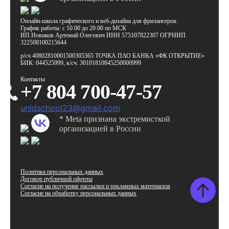
Онлайн-школа графического
и веб-дизайна для фрилансеров.
График работы:
с 10.00 до 20.00 по МСК
ИП Новиков Артемий Олегович
ИНН 575107822307
ОГРНИП
322508100215644
р/сч 40802810001500305365
ТОЧКА ПАО БАНКА «ФК ОТКРЫТИЕ»
БИК: 044525999,
к/сч: 30101810845250000999
Контакты
+7 804 700-47-57
unidschool23@gmail.com
* Meta признана экстремисткой
организацией в России
Политика персональных данных
Договор публичной оферты
Согласие на получение рассылки и рекламных материалов
Согласие на обработку персональных данных