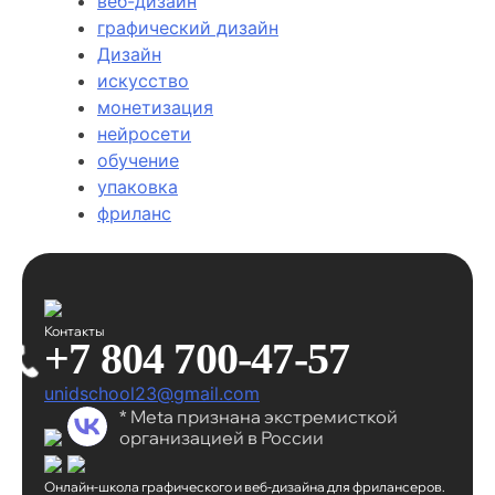
веб-дизайн
графический дизайн
Дизайн
искусство
монетизация
нейросети
обучение
упаковка
фриланс
Контакты
+7 804 700-47-57
unidschool23@gmail.com
* Meta признана экстремисткой
организацией в России
Онлайн-школа графического
и веб-дизайна для фрилансеров.