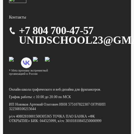
Контакты
+7 804 700-47-57
UNIDSCHOOL23@GM
* Meta признана экстремисткой
организацией в России
Онлайн-школа графического
и веб-дизайна для фрилансеров.
График работы:
с 10.00 до 20.00 по МСК
ИП Новиков Артемий Олегович
ИНН 575107822307
ОГРНИП
322508100215644
р/сч 40802810001500305365
ТОЧКА ПАО БАНКА «ФК
ОТКРЫТИЕ»
БИК: 044525999,
к/сч: 30101810845250000999