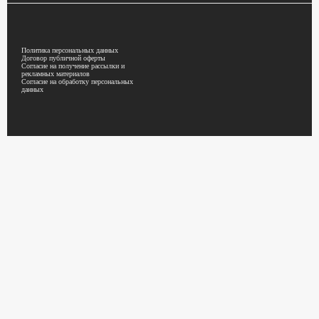
Политика персональных данных
Договор публичной оферты
Согласие на получение рассылки и
рекламных материалов
Согласие на обработку персональных
данных